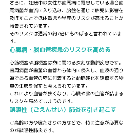
さらに、妊娠中の女性が歯周病に罹患している場合歯
周病菌が血流に入り込み、胎盤を通じて胎児に影響を
及ぼすことで低体重児や早産のリスクが高まることが
報告されています。
そのリスクは通常の約7倍にものぼると言われていま
す。
心臓病・脳血管疾患のリスクを高める
心筋梗塞や脳梗塞は命に関わる深刻な動脈疾患です。
歯周病菌が歯茎の血管から体内に侵入し、血液の通り
道である血管の壁に付着すると動脈硬化を誘導する物
質の生成を促すと考えられています。
これにより血管が狭くなり、心臓や脳の血管が詰まる
リスクを高めてしまうのです。
誤嚥性（ごえんせい）肺炎を引き起こす
ご高齢の方や寝たきりの方などで、特に注意が必要な
のが誤嚥性肺炎です。