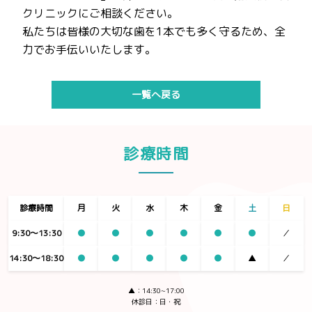
クリニックにご相談ください。
私たちは皆様の大切な歯を1本でも多く守るため、全
力でお手伝いいたします。
一覧へ戻る
診療時間
診療時間
月
火
水
木
金
土
日
9:30〜13:30
●
●
●
●
●
●
／
14:30〜18:30
●
●
●
●
●
▲
／
▲：14:30~17:00
休診日：日・祝