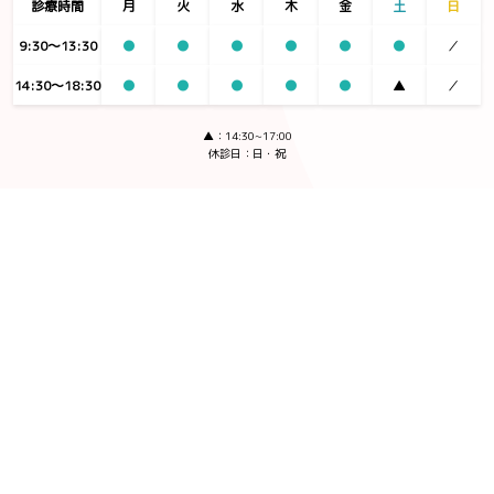
診療時間
月
火
水
木
金
土
日
9:30〜13:30
●
●
●
●
●
●
／
14:30〜18:30
●
●
●
●
●
▲
／
▲：14:30~17:00
休診日：日・祝