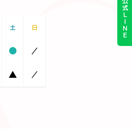
公式ＬＩＮＥ
土
日
●
／
▲
／