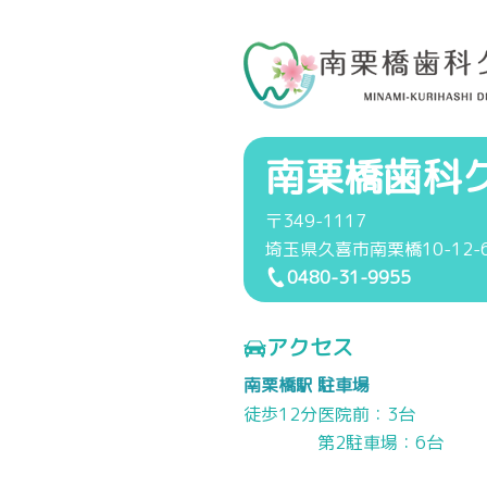
南栗橋歯科
〒349-1117
埼玉県久喜市南栗橋10-12-
0480-31-9955
アクセス
南栗橋駅
駐車場
徒歩12分
医院前：3台
第2駐車場：6台