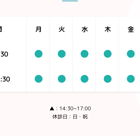
間
月
火
水
木
金
●
●
●
●
●
:30
●
●
●
●
●
:30
▲：14:30~17:00
休診日：日・祝