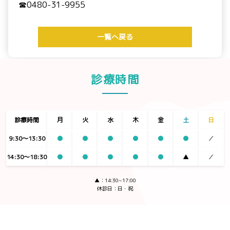
☎0480-31-9955
一覧へ戻る
診療時間
診療時間
月
火
水
木
金
土
日
9:30〜13:30
●
●
●
●
●
●
／
14:30〜18:30
●
●
●
●
●
▲
／
▲：14:30~17:00
休診日：日・祝