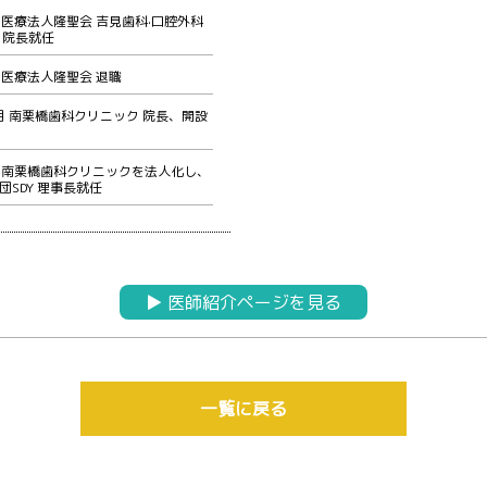
月 医療法人隆聖会 吉見歯科·口腔外科
 院長就任
月 医療法人隆聖会 退職
1月 南栗橋歯科クリニック 院長、開設
4月 南栗橋歯科クリニックを法人化し、
団SDY 理事長就任
▶︎ 医師紹介ページを見る
一覧に戻る