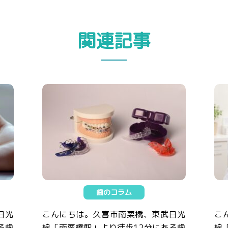
関連記事
歯のコラム
日光
こんにちは。久喜市南栗橋、東武日光
こ
る歯
線「南栗橋駅」より徒歩12分にある歯
線