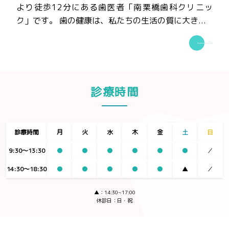
より徒歩12分にある歯医者「南栗橋歯科クリニッ
ク」です。 歯の健康は、私たちの生活の質に大き...
診療時間
診療時間
月
火
水
木
金
土
日
9:30〜13:30
●
●
●
●
●
●
／
14:30〜18:30
●
●
●
●
●
▲
／
▲：14:30~17:00
休診日：日・祝