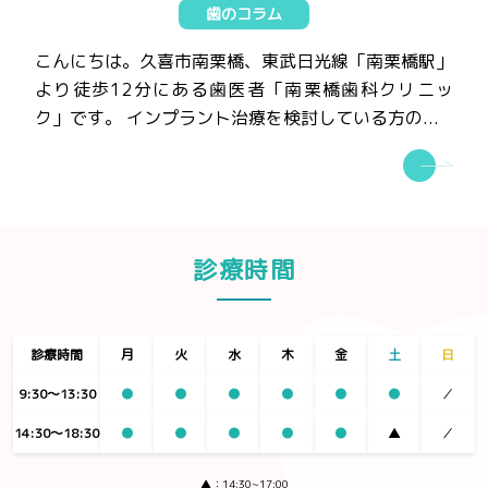
歯のコラム
こんにちは。久喜市南栗橋、東武日光線「南栗橋駅」
より徒歩12分にある歯医者「南栗橋歯科クリニッ
ク」です。 インプラント治療を検討している方の...
診療時間
診療時間
月
火
水
木
金
土
日
9:30〜13:30
●
●
●
●
●
●
／
14:30〜18:30
●
●
●
●
●
▲
／
▲：14:30~17:00