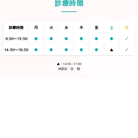
診療時間
診療時間
月
火
水
木
金
土
日
9:30〜13:30
●
●
●
●
●
●
／
14:30〜18:30
●
●
●
●
●
▲
／
▲：14:30~17:00
休診日：日・祝